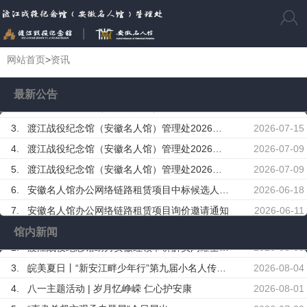
网站首页
>
资讯
1.
渡江战役纪念馆安徽名人馆室外维修工程前期咨询及初步设计服务中标结果公告
2026-06-10
最新公告
2.
渡江战役纪念馆（安徽名人馆）管理处2026年临展造价审计服务项目询价中选候选人公示
2026-07-17
3.
渡江战役纪念馆（安徽名人馆）管理处2026年临展监理服务项目询价中选候选人公示
2026-07-15
4.
渡江战役纪念馆（安徽名人馆）管理处2026年临展监理服务项目询价邀请通知
2026-07-09
5.
渡江战役纪念馆（安徽名人馆）管理处2026年临展造价审计服务项目询价邀请通知
2026-07-09
6.
安徽名人馆办公网络链路租赁项目中标候选人公示
2026-06-18
7.
安徽名人馆办公网络链路租赁项目询价邀请通知
2026-06-11
8.
渡江战役纪念馆2026年暑期高校学生社会实践招募公告
2026-06-06
馆内新闻
2.
渡江战役纪念馆助力安徽红领巾讲解员闪耀全国舞台
2026-08-05
9.
渡江战役纪念馆安徽名人馆室外维修工程前期咨询及初步设计服务采购公告
2026-06-05
3.
皖美夏日丨“新安江畔少年行”第九届小名人传习营今日启幕！
2026-08-04
10.
渡江战役纪念馆、安徽名人馆2026年“5·18国际博物馆日”正常开放公告
2026-05-17
4.
八一主题活动 | 岁月忆峥嵘 仁心护安康
2026-08-01
1.
渡江战役纪念馆安徽名人馆室外维修工程前期咨询及初步设计服务中标结果公告
2026-06-10
5.
“直隶总督方观承专题展”今日展出
2026-07-30