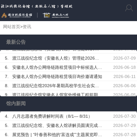
1.
渡江战役纪念馆安徽名人馆室外维修工程前期咨询及初步设计服务中标结果公告
2026-06-10
网站首页
>
资讯
2.
渡江战役纪念馆（安徽名人馆）管理处2026年临展造价审计服务项目询价中选候选人公示
2026-07-17
3.
渡江战役纪念馆（安徽名人馆）管理处2026年临展监理服务项目询价中选候选人公示
2026-07-15
最新公告
4.
渡江战役纪念馆（安徽名人馆）管理处2026年临展监理服务项目询价邀请通知
2026-07-09
5.
渡江战役纪念馆（安徽名人馆）管理处2026年临展造价审计服务项目询价邀请通知
2026-07-09
6.
安徽名人馆办公网络链路租赁项目中标候选人公示
2026-06-18
7.
安徽名人馆办公网络链路租赁项目询价邀请通知
2026-06-11
8.
渡江战役纪念馆2026年暑期高校学生社会实践招募公告
2026-06-06
9.
渡江战役纪念馆安徽名人馆室外维修工程前期咨询及初步设计服务采购公告
2026-06-05
馆内新闻
10.
渡江战役纪念馆、安徽名人馆2026年“5·18国际博物馆日”正常开放公告
2026-05-17
1.
渡江战役纪念馆安徽名人馆室外维修工程前期咨询及初步设计服务中标结果公告
2026-06-10
4.
八月志愿者免费讲解时间表（8/1— 8/31）
2026-07-30
2.
渡江战役纪念馆（安徽名人馆）管理处2026年临展造价审计服务项目询价中选候选人公示
2026-07-17
5.
渡江战役纪念馆、安徽名人馆讲解员圆满完成全市重大政务观摩随车讲解任务
2026-07-29
3.
渡江战役纪念馆（安徽名人馆）管理处2026年临展监理服务项目询价中选候选人公示
2026-07-15
6.
展览预告 | “叶春善和他的'富连成'”主题展览即将在安徽名人馆开幕
2026-07-28