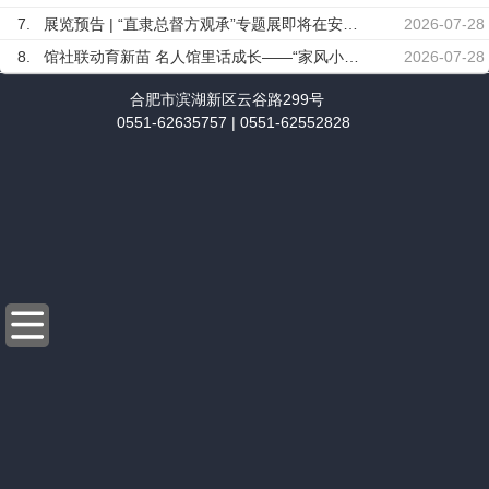
4.
渡江战役纪念馆（安徽名人馆）管理处2026年临展监理服务项目询价邀请通知
2026-07-09
7.
展览预告 | “直隶总督方观承”专题展即将在安徽名人馆展出
2026-07-28
5.
渡江战役纪念馆（安徽名人馆）管理处2026年临展造价审计服务项目询价邀请通知
2026-07-09
8.
馆社联动育新苗 名人馆里话成长——“家风小先生”走进安徽名人馆讲解实践活动
2026-07-28
6.
安徽名人馆办公网络链路租赁项目中标候选人公示
2026-06-18
9.
八一建军节特别活动 | 勇往直前 歌颂军魂
2026-07-26
合肥市滨湖新区云谷路299号
7.
安徽名人馆办公网络链路租赁项目询价邀请通知
2026-06-11
10.
红色时光胶囊投递完成！把初心寄给未来
0551-62635757 | 0551-62552828
2026-07-26
8.
渡江战役纪念馆2026年暑期高校学生社会实践招募公告
2026-06-06
1.
皖美夏日丨“新安江畔少年行”第九届小名人传习营今日启幕！
2026-08-04
9.
渡江战役纪念馆安徽名人馆室外维修工程前期咨询及初步设计服务采购公告
2026-06-05
2.
八一主题活动 | 岁月忆峥嵘 仁心护安康
2026-08-01
10.
渡江战役纪念馆、安徽名人馆2026年“5·18国际博物馆日”正常开放公告
2026-05-17
3.
“直隶总督方观承专题展”今日展出
2026-07-30