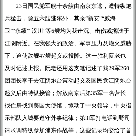
23日国民党军舰十余艘由南京东逃，遭特纵炮
兵猛击，除五六艘逃窜外，其余“新安”“威海
卫”“永绩”“汉川”等6艘均为我击沉、击伤或搁浅于
江阴附近。在我强大的政治、军事压力及炮火威胁
下，迫使敌舰47艘起义或投降。这一胜利阮老也
及时记述上报。阮老还用这支笔记述了我29军260
团团长李干去江阴炮台策动起义及国民党江阴炮台
起义后由特纵接管；解放南京后第35军一名营长
找住房找到美国大使馆，惊动了中央领导，中央指
示部队入城要遵守外事纪律；第3l军打电话到野司
请求调特纵参加浦东作战等，这些记录均交给了首