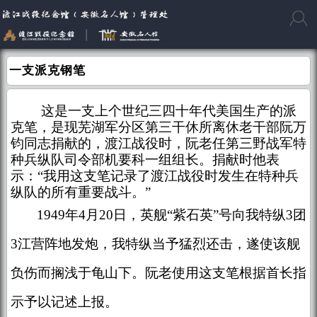
一支派克钢笔
这是一支上个世纪三四十年代美国生产的派
克笔，是现芜湖军分区第三干休所离休老干部阮万
钧同志捐献的，渡江战役时，阮老任第三野战军特
种兵纵队司令部机要科一组组长。捐献时他表
示：
“我用这支笔记录了渡江战役时发生在特种兵
纵队的所有重要战斗。”
1949年4月20日，英舰“紫石英”号向我特纵3团
3江营阵地发炮，我特纵当予猛烈还击，遂使该舰
负伤而搁浅于龟山下。阮老使用这支笔根据首长指
示予以记述上报。