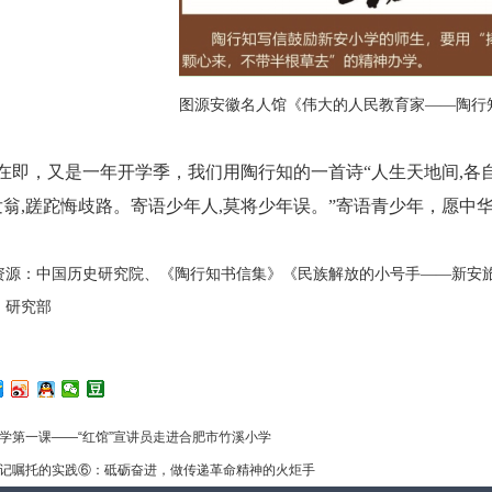
图源安徽名人馆《伟大的人民教育家——陶行
在即，又是一年开学季，我们用陶行知的一首诗“人生天地间,各
翁,蹉跎悔歧路。寄语少年人,莫将少年误。”寄语青少年，愿中华
资源：中国历史研究院、《陶行知书信集》《民族解放的小号手——新安
：研究部
学第一课——“红馆”宣讲员走进合肥市竹溪小学
记嘱托的实践⑥：砥砺奋进，做传递革命精神的火炬手