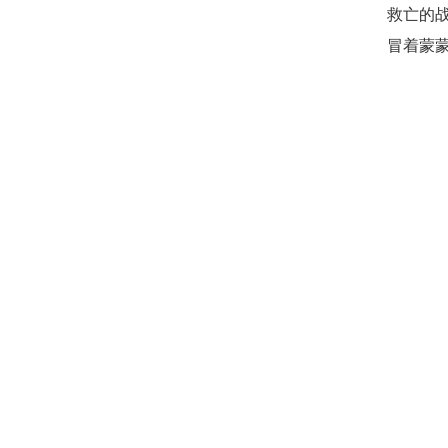
救亡的战
冒着蒙