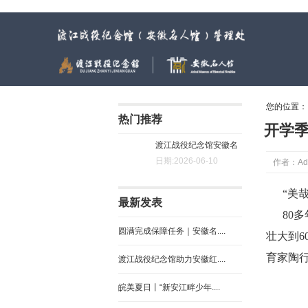
渡江战役纪念馆（安徽名人馆）管理处
您的位置
热门推荐
开学
渡江战役纪念馆安徽名
日期:2026-06-10
作者：Ad
人馆....
“美
最新发表
80
圆满完成保障任务｜安徽名....
壮大到
育家陶行
渡江战役纪念馆助力安徽红....
皖美夏日丨“新安江畔少年....