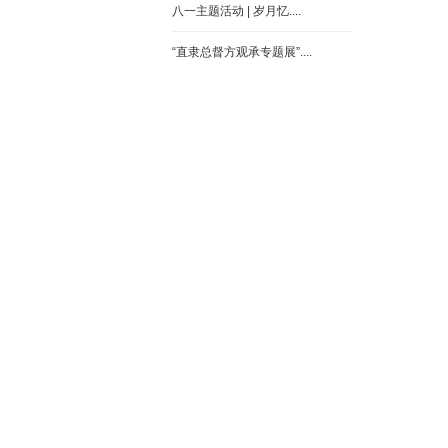
八一主题活动 | 岁月忆....
“直隶总督方观承专题展”....