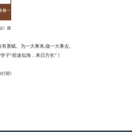
知》展
自有禀赋。为一大事来,做一大事去。
学子“前途似海，来日方长”！
旅行团》