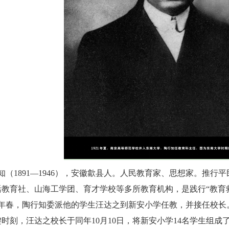
知（1891—1946），安徽歙县人。人民教育家、思想家。推
教育社、山海工学团、育才学校等多所教育机构，是践行“教育救
30年春，陶行知委派他的学生汪达之到新安小学任教，并接任校长
时刻，汪达之校长于同年10月10日，将新安小学14名学生组成