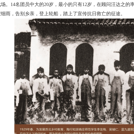
场。14名团员中大的20岁，最小的只有12岁，在顾问汪达之
蒙细雨，告别乡亲，登上轮船，踏上了宣传抗日救亡的征途。