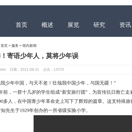
首页
概述
展览
研究
资讯
：
首页
>
服务
>
馆内新闻
季！寄语少年人，莫将少年误
min
日期：2021-08-31
点击：12570
哉我少年中国，与天不老！壮哉我中国少年，与国无疆！”
多年前，一群十几岁的学生组成“新安旅行团”，为宣传抗日救亡走
600多人，在中国青少年革命史上写下了辉煌的篇章。这支特殊
知先生于1929年创办的一所省级实验小学。