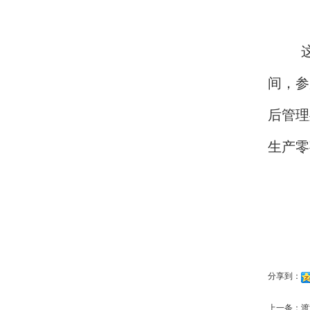
间，参
后管理
生产零
分享到：
上一条：
渡