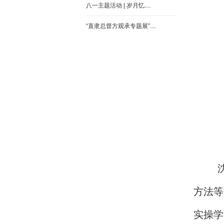
八一主题活动 | 岁月忆....
“直隶总督方观承专题展”....
方法等
实操学