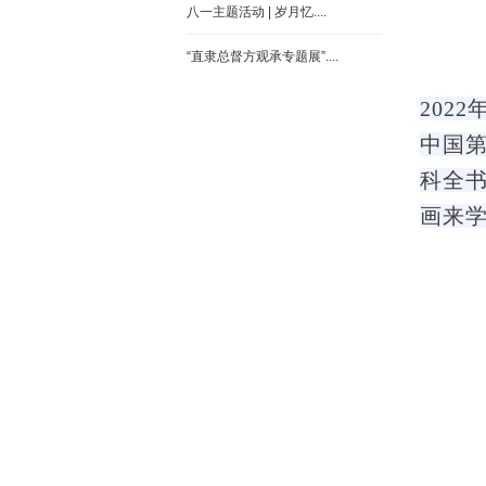
八一主题活动 | 岁月忆....
“直隶总督方观承专题展”....
202
中国第
科全
画来