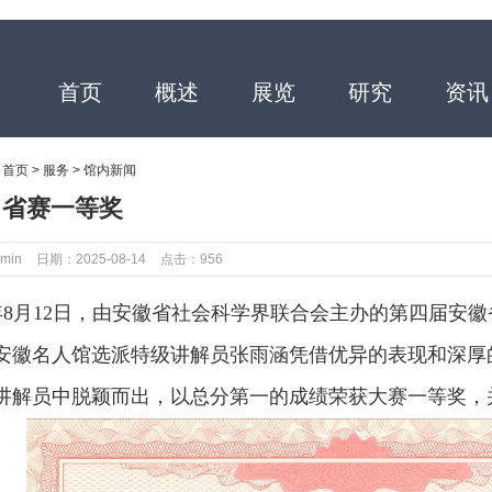
首页
概述
展览
研究
资讯
：
首页
>
服务
>
馆内新闻
！省赛一等奖
min
日期：2025-08-14
点击：956
5年8月12日，由安徽省社会科学界联合会主办的第四届安
安徽名人馆选派特级讲解员张雨涵凭借优异的表现和深厚
讲解员中脱颖而出，以总分第一的成绩荣获大赛一等奖，