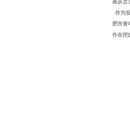
画从古
作为安
肥市青
作在挖