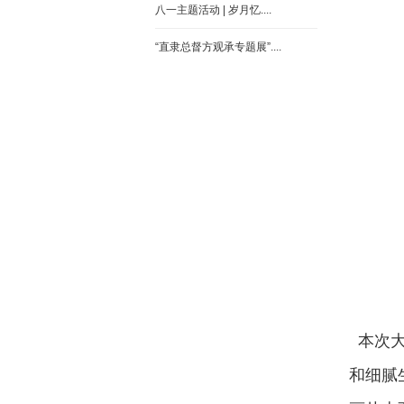
八一主题活动 | 岁月忆....
“直隶总督方观承专题展”....
本次大
和细腻