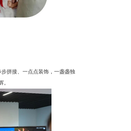
步步拼接、一点点装饰，一盏盏独
辉。