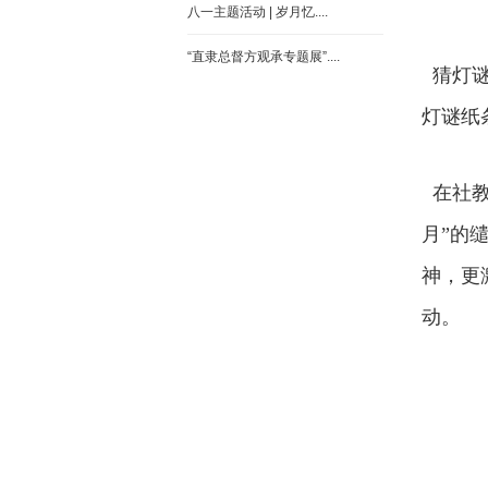
八一主题活动 | 岁月忆....
“直隶总督方观承专题展”....
猜灯谜
灯谜纸
在社教
月”的
神，更
动。