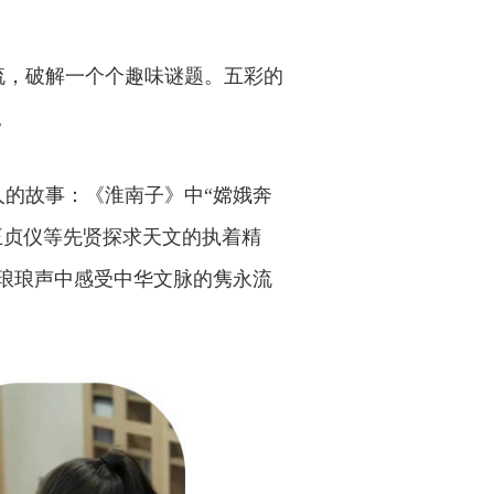
流，破解一个个趣味谜题。五彩的
。
的故事：《淮南子》中“嫦娥奔
王贞仪等先贤探求天文的执着精
琅琅声中感受中华文脉的隽永流