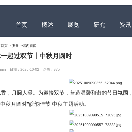
首页
概述
展览
研究
资讯
：
首页
>
服务
>
馆内新闻
你一起过双节丨中秋月圆时
min
日期：2025-10-02
点击：975
香，月圆人暖。为迎接双节，营造温馨和谐的节日氛围，20
“中秋月圆时”皖韵佳节·中秋主题活动。