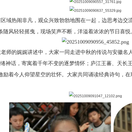
区域热闹非凡，观众兴致勃勃地围在一起，边思考边交
条随风轻轻摇曳，现场笑声不断，洋溢着浓浓的节日喜悦
老师的娓娓讲述中，大家一同走进中秋的传说与安徽名人
缱绻神话，寄寓着千年不变的逐梦情怀；庐江王蕃、天长
激励着今人仰望星空的壮怀。大家共同诵读经典诗句，在