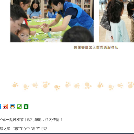
合”你一起过双节丨献礼华诞，快闪传情！
愿之星 | “志”在心中 “愿”在行动