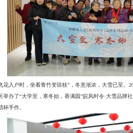
飞花入户时，坐看青竹变琼枝”，冬意渐浓，大雪已至。
2
区举办了“大学至，寒冬始，香满园”皖风时令·大雪品牌
蜡杯手作。