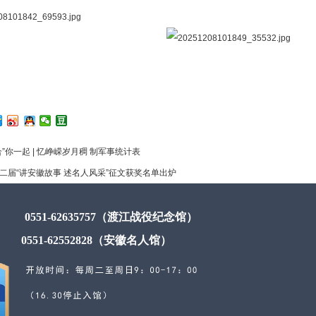
合”你一起 | 忆峥嵘岁月稠 制军事统计表
二届“讲安徽故事 述名人风采”征文获奖名单出炉
0551-62635757（渡江战役纪念馆）
0551-62552828（安徽名人馆）