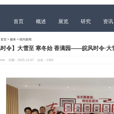
首页
概述
展览
研究
资讯
：
首页
>
服务
>
馆内新闻
时令】大雪至 寒冬始 香满园——皖风时令·大
min
日期：2025-12-07
点击：1305